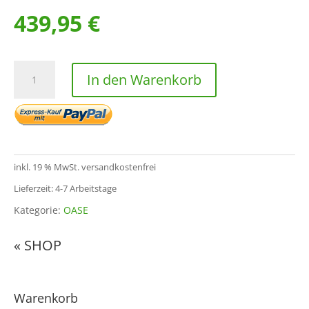
439,95
€
Ausführliche
In den Warenkorb
Beratung
rund
um
Ihr
Gewässer
inklusive
inkl. 19 % MwSt.
versandkostenfrei
professioneller
Lieferzeit: 4-7 Arbeitstage
Wasseranalyse
Kategorie:
OASE
Menge
« SHOP
Warenkorb