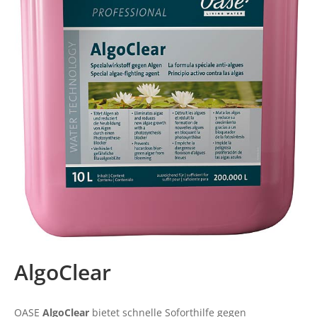
AlgoClear
OASE
AlgoClear
bietet schnelle Soforthilfe gegen